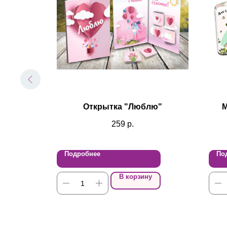
 мечты"
Открытка "Люблю"
M
259
р.
Подробнее
По
В корзину