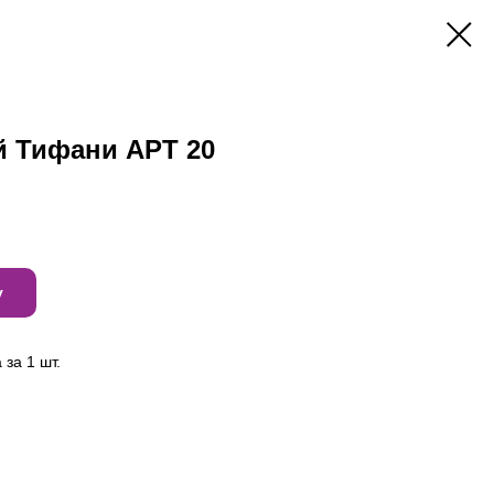
 Тифани АРТ 20
у
за 1 шт.