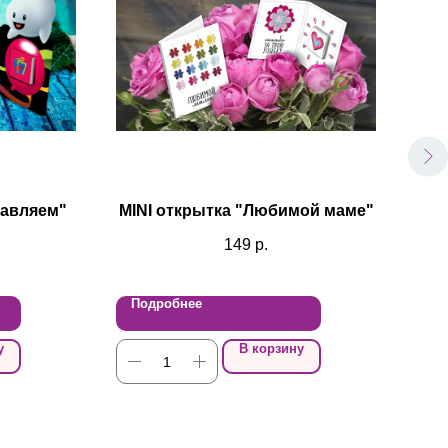
равляем"
MINI открытка "Любимой маме"
О
149
р.
Подробнее
По
у
В корзину