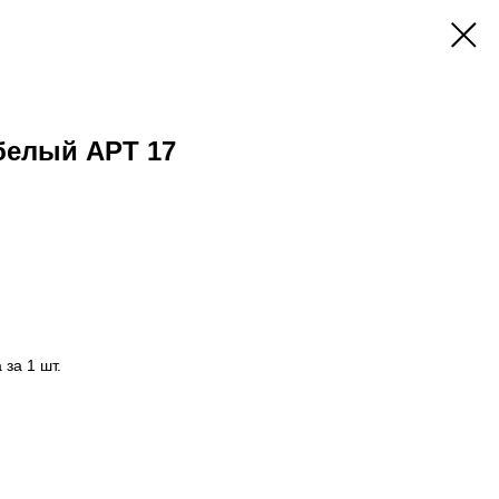
белый АРТ 17
за 1 шт.