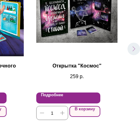
очного
Открытка "Космос"
О
259
р.
Подробнее
По
у
В корзину