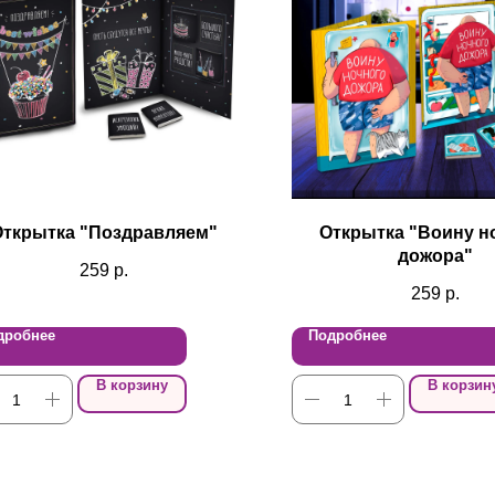
Открытка "Поздравляем"
Открытка "Воину н
дожора"
259
р.
259
р.
дробнее
Подробнее
В корзину
В корзин