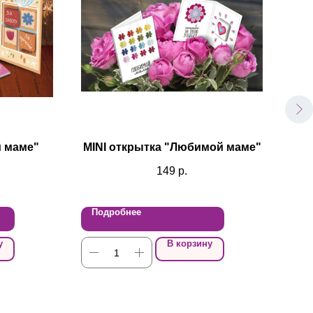
 маме"
MINI открытка "Любимой маме"
MI
149
р.
Подробнее
По
у
В корзину