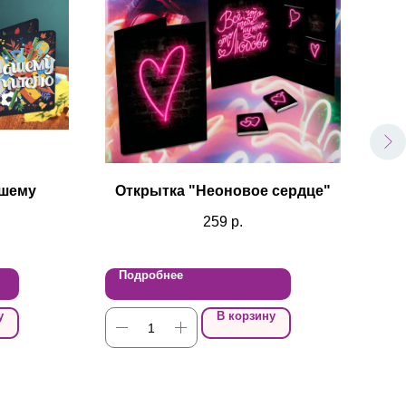
ашему
Открытка "Неоновое сердце"
259
р.
Подробнее
По
у
В корзину