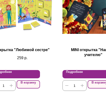
крытка "Любимой сестре"
MINI открытка "Н
учителю"
259
р.
дробнее
Подробнее
В корзину
В корзин