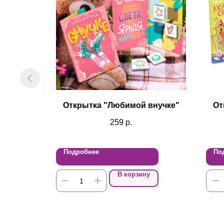
сибо"
Открытка "Любимой внучке"
От
259
р.
Подробнее
По
В корзину