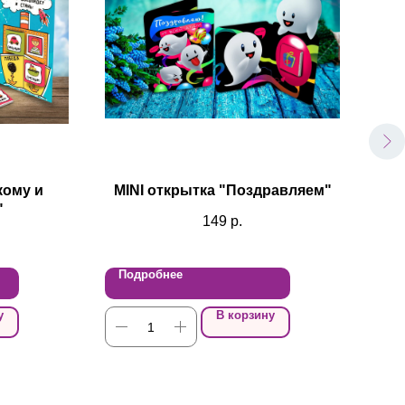
кому и
MINI открытка "Поздравляем"
От
"
149
р.
Подробнее
По
у
В корзину