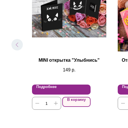
очного
MINI открытка "Улыбнись"
От
149
р.
Подробнее
По
В корзину