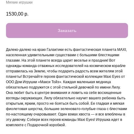
Мягкие игрушки
1530,00
р.
Заказать
Далеко-далеко на краю Галактики есть фантастическая планета MAXI,
населенная удивительными существами с большими блестящими
глазами. На этой планете всегда царит веселье и праздник! Вот
однажды команда отважных исследователей на космическом корабле
отправилась на Землю, чтобы подарить радость всем жителям этой
планеты! Встречайте героев фантастической коллекции Maxi Eyes от
ООО Дом Игрушки «Макси Тойз». Каждая маленькая модница
обязательно подружится с этой стильной девочкой по имени Лилу.
Она любит быть в центре внимания и ловить на себе восхищенные
взгляды окружающих. Лилу обязательно научит вашего ребенка быть
открытым, ярким, просто не бояться быть собой. Ее гладкая и мягкая
фиолетовая шерстка, большие зеленовато-голубые глаза с блестками
по-настоящему очаровывают. Один взмах хвоста — и все влюблены в
эту девочку. Собери всех героев команды Maxi Eyes! Игрушка идет в
комплекте с Подарочной коробкой.