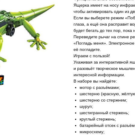
Ящерка имеет на носу инфрак
чтобы активировать один из д
Если вы выберете режим «Побе
глаза, а ещё она расправит во
будет бегать до тех пор, пока
Переведите рычаг на спине ре
«Погладь меня». Электронное 
её погладите.
Играем с пользой!
Ухаживая за интерактивной ящ
и разовьёт творческое мышлен
интересной информации.
В наборе вы найдёте:
мотор с разъёмами;
шестерню (красную, жёлту
шестерню со стержнем;
шуруп;
шестигранный стержень;
круглый стержень;
батарейный отсек с разъё
микросхему;