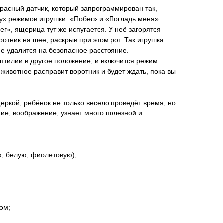
расный датчик, который запрограммирован так,
вух режимов игрушки: «Побег» и «Погладь меня».
г», ящерица тут же испугается. У неё загорятся
ротник на шее, раскрыв при этом рот. Так игрушка
 не удалится на безопасное расстояние.
птилии в другое положение, и включится режим
животное расправит воротник и будет ждать, пока вы
еркой, ребёнок не только весело проведёт время, но
ие, воображение, узнает много полезной и
ю, белую, фиолетовую);
мом;