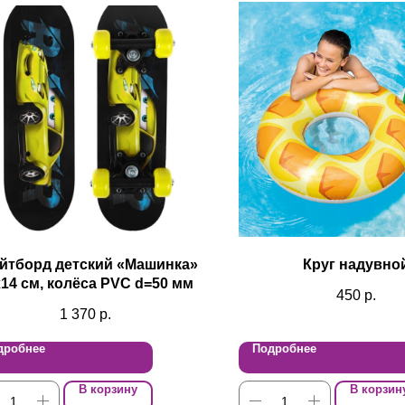
йтборд детский «Машинка»
Круг надувно
14 см, колёса PVC d=50 мм
450
р.
1 370
р.
дробнее
Подробнее
В корзину
В корзин