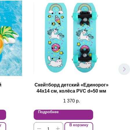
й
Скейтборд детский «Единорог»
44х14 см, колёса PVC d=50 мм
1 370
р.
Подробнее
По
у
В корзину