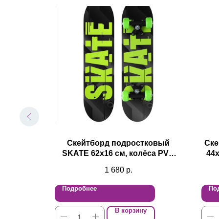
а
Скейтборд подростковый
Ске
SKATE 62х16 см, колёса PVC
44х
d=50 мм
1 680
р.
Подробнее
По
В корзину