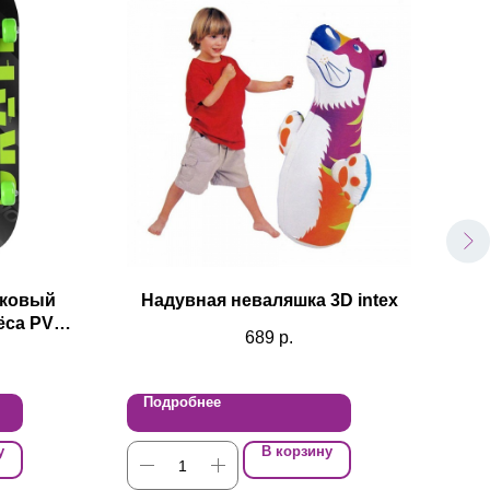
тковый
Надувная неваляшка 3D intex
ёса PVC
689
р.
Подробнее
По
у
В корзину