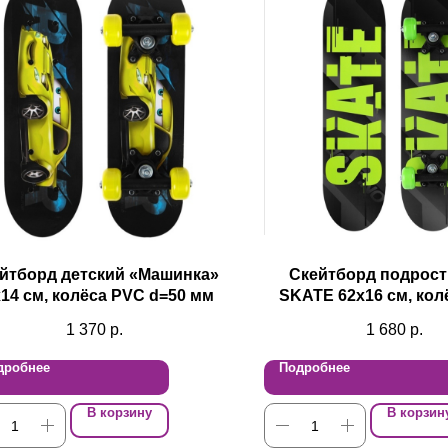
йтборд детский «Машинка»
Скейтборд подрос
14 см, колёса PVC d=50 мм
SKATE 62х16 см, кол
d=50 мм
1 370
р.
1 680
р.
дробнее
Подробнее
В корзину
В корзин