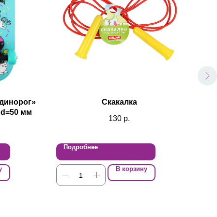
Единорог»
Скакалка
 d=50 мм
130
р.
Подробнее
По
у
В корзину