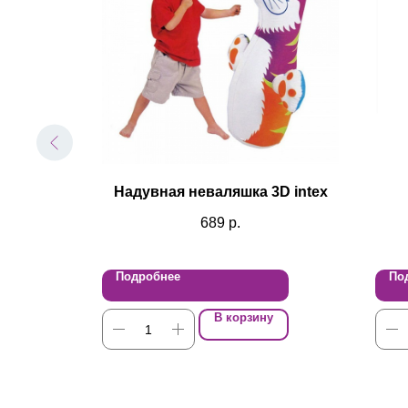
Машинка»
Надувная неваляшка 3D intex
 d=50 мм
689
р.
Подробнее
По
В корзину