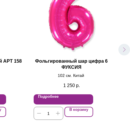
й АРТ 158
Фольгированный шар цифра 6
ФУКСИЯ
102 см. Китай
1 250
р.
Подробнее
По
у
В корзину