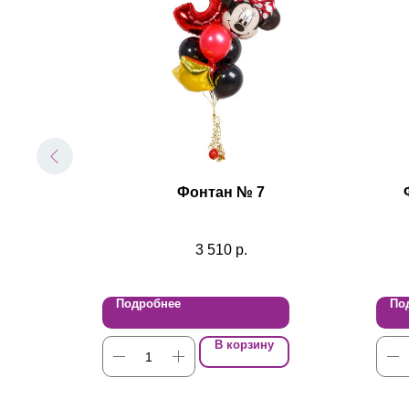
илый
Фонтан № 7
62
3 510
р.
Подробнее
По
В корзину